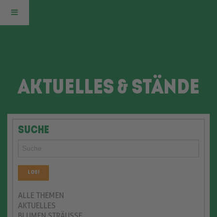
ZURÜCK
ZUR
AKTUELLES & STÄNDE
HAUPTSEITE
SUCHE
Los!
ALLE THEMEN
AKTUELLES
BLUMEN STRÄUSSE