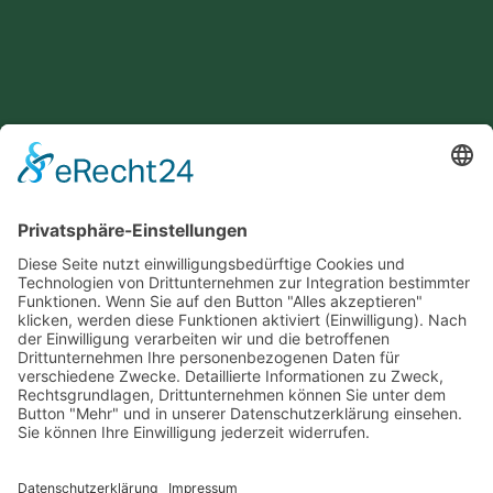
Ulm-Messe GmbH
Böfinger Straße 50, 89073 Ulm
Telefon: 0731 / 922990, E-Mail: marktwesen@ulm-
messe.de
BEWERBUNGSFORMULAR
•
DOWNLOADS
IMPRESSUM
•
DATENSCHUTZ
•
ADMIN