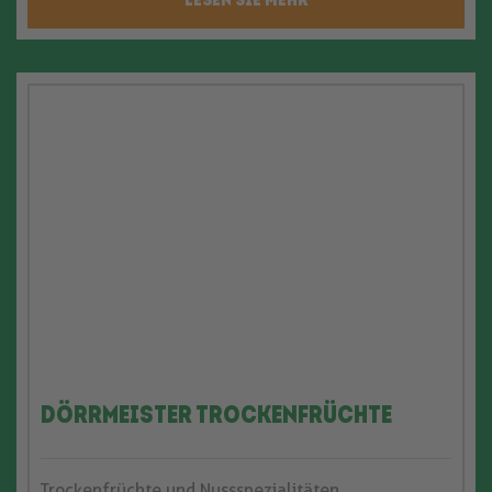
LESEN SIE MEHR
Dörrmeister Trockenfrüchte
Trockenfrüchte und Nussspezialitäten