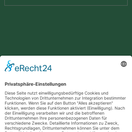
Ulm-Messe GmbH
Böfinger Straße 50, 89073 Ulm
Telefon: 0731 / 922990, E-Mail: marktwesen@ulm-
messe.de
BEWERBUNGSFORMULAR
•
DOWNLOADS
IMPRESSUM
•
DATENSCHUTZ
•
ADMIN