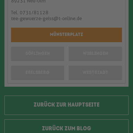
89231 Neu-Ulm
Tel. 0731/81128
tee-gewuerze-geiss@t-online.de
MÜNSTERPLATZ
SÖFLINGEN
WIBLINGEN
ESELSBERG
WESTSTADT
ZURÜCK ZUR HAUPTSEITE
ZURÜCK ZUM BLOG